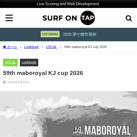
Live Scoring and Web Development.
2026 茅ケ崎市長杯
UPCOMING
ホーム
Lookbook
LOCAL
59th maboroyal KJ cup 2026
LOCAL
Lookbook
59th maboroyal KJ cup 2026
2026年6月22日