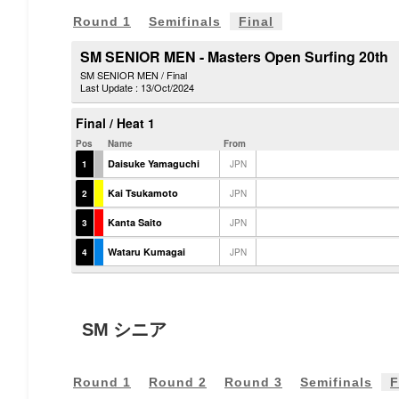
Round 1
Semifinals
Final
SM シニア
Round 1
Round 2
Round 3
Semifinals
F