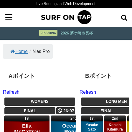
Live Scoring and Web Development.
2026 茅ケ崎市長杯
UPCOMING
Home
/
Nias Pro
Aポイント
Bポイント
Refresh
Refresh