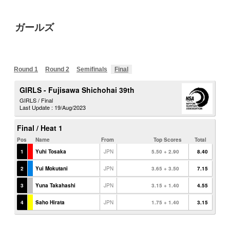
ガールズ
Round 1
Round 2
Semifinals
Final